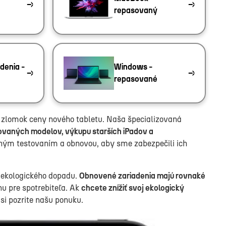
repasovaný
denia -
Windows -
repasované
a zlomok ceny nového tabletu. Naša špecializovaná
ovaných modelov, výkupu starších iPadov a
adným testovaním a obnovou, aby sme zabezpečili ich
u ekologického dopadu.
Obnovené zariadenia majú rovnaké
nu pre spotrebiteľa. Ak
chcete znížiť svoj ekologický
 si pozrite našu ponuku.