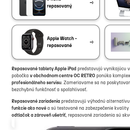
repasovaný
Apple Watch -
repasované
Repasované tablety Apple iPad
predstavujú vynikajúcu vo
pobočka
v obchodnom centre OC RETRO
ponúka komplexn
profesionálneho servisu
. Zameriavame sa na poskytovan
bezchybnú funkčnosť a spoľahlivosť.
Repasované zariadenia
predstavujú výhodnú alternatívu 
funkcie ako nové
a sú testované na zabezpečenie kvality
odtlačok a zároveň ušetriť
, repasované zariadenia sú skv
Apple iPad Pro 13" 2025 M5 512GB Space Black