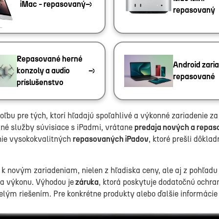
iMac - repasovaný
repasovaný
Repasované herné
Android zaria
konzoly a audio
repasované
príslušenstvo
ľbu pre tých, ktorí hľadajú spoľahlivé a výkonné zariadenie z
é služby súvisiace s iPadmi, vrátane
predaja nových a repas
ie vysokokvalitných
repasovaných iPadov
, ktoré prešli dôkl
k novým zariadeniam, nielen z hľadiska ceny, ale aj z pohľad
 a výkonu. Výhodou je
záruka
, ktorá poskytuje dodatočnú ochra
elým riešením. Pre konkrétne produkty alebo ďalšie informácie