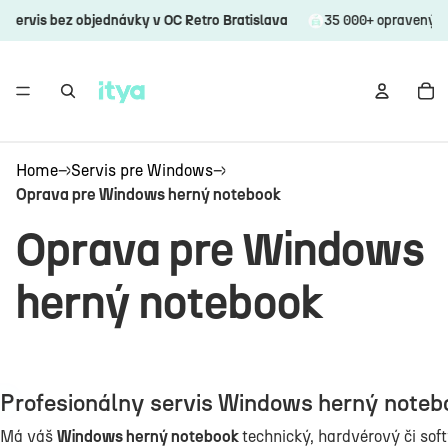
s bez objednávky v OC Retro Bratislava
35 000+ opravených zaria
Home
→
Servis pre Windows
→
Oprava pre Windows herný notebook
Oprava pre Windows
herný notebook
Profesionálny servis Windows herný notebo
Otvoriť obrázok na celú obrazovku
Má váš
Windows herný notebook
technický, hardvérový či sof