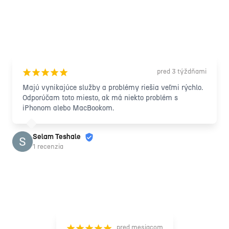
pred 3 týždňami
¡
¡
¡
¡
¡
Majú vynikajúce služby a problémy riešia veľmi rýchlo. 
Odporúčam toto miesto, ak má niekto problém s 
iPhonom alebo MacBookom.
Selam Teshale
1 recenzia
pred mesiacom
¡
¡
¡
¡
¡