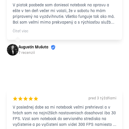
V piatok poobede som doniesol notebook na opravu a 
ešte v ten deň večer mi volali, že v sobotu ho mám 
pripravený na vyzdvihnutie. Všetko funguje tak ako má. 
Bol som veľmi mimo prekvapený a s rýchlosťou služby 
a taktiež s príjemným, ľudským prístupom 
Čítať viac
zamestnancov. Vrelo odporúčam každému ďalej!
Augustín Mušuta
7 recenzií
pred 3 týždňami
¡
¡
¡
¡
¡
V poslednej dobe sa mi notebook veľmi prehrieval a v 
hrách som na najnižších nastaveniach dosahoval iba 30 
FPS. Vzal som notebook do servisného strediska na 
vyčistenie a po vyčistení som videl 300 FPS namiesto 