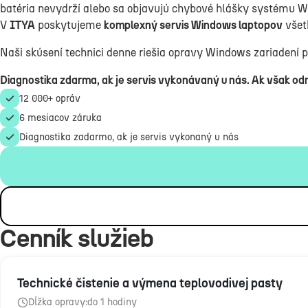
batéria nevydrží alebo sa objavujú chybové hlášky systému 
V
ITYA
poskytujeme
komplexný servis Windows laptopov
všet
Naši skúsení technici denne riešia opravy Windows zariadení 
Diagnostika zdarma, ak je servis vykonávaný u nás. Ak však od
12 000+ opráv
6 mesiacov záruka
Diagnostika zadarmo, ak je servis vykonaný u nás
Cenník služieb
Technické čistenie a výmena teplovodivej pasty
Dĺžka opravy:
do 1 hodiny