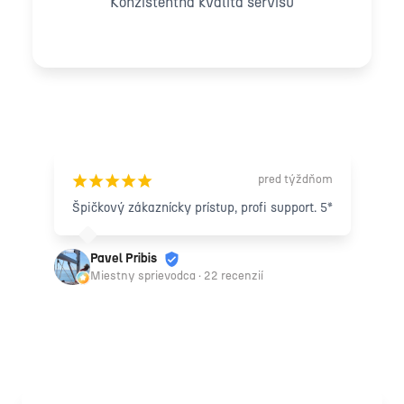
Konzistentná kvalita servisu
Čo hovoria naši zákazníci
pred týždňom
¡
¡
¡
¡
¡
Špičkový zákaznícky prístup, profi support. 5*
Pavel Pribis
Miestny sprievodca · 22 recenzií