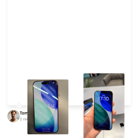
z výroby.

Profesionálny prístup, férové ceny, priateľská 
komunikácia. Odporúčam 🙏
Tomáš Kršňák
2 recenzie