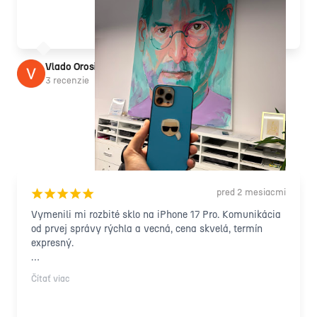
Vlado Orosi
3 recenzie
pred 2 mesiacmi
¡
¡
¡
¡
¡
Vymenili mi rozbité sklo na iPhone 17 Pro. Komunikácia 
od prvej správy rýchla a vecná, cena skvelá, termín 
expresný.

Samotná oprava prebehla presne podľa dohody, bez 
Čítať viac
prekvapení a navýšenia. Po dokončení sa mi sami ozvali 
a stručne vysvetlili čo bolo spravené aj s video a 
fotodokumentáciou. Telefón funguje bezchybne, sklo ako 