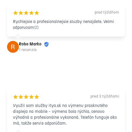
pred týždňom
¡
¡
¡
¡
¡
Rychlejsie a profesionalnejsie sluzby nenajdete. Velmi 
odporucam🙋‍♂️
Robo Marko
1 recenzia
pred 3 týždňami
¡
¡
¡
¡
¡
Využil som služby itya.sk na výmenu prasknutého 
displeja na mobile - výmena bola rýchla, cenovo 
výhodná a profesionálne vykonaná. Telefón funguje ako 
má, takže servis odporúčam.