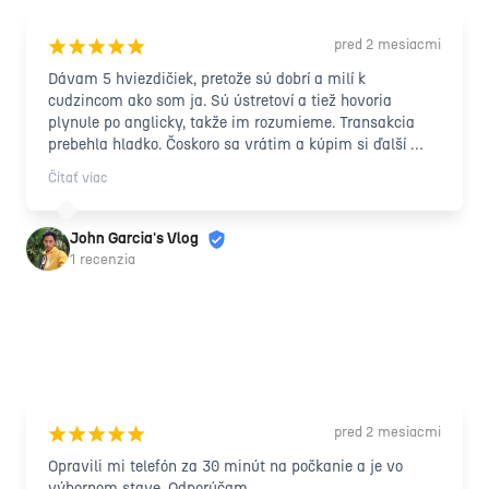
pred 2 mesiacmi
¡
¡
¡
¡
¡
Dávam 5 hviezdičiek, pretože sú dobrí a milí k 
cudzincom ako som ja. Sú ústretoví a tiež hovoria 
plynule po anglicky, takže im rozumieme. Transakcia 
prebehla hladko. Čoskoro sa vrátim a kúpim si ďalší 
tovar ☺️ Ďakujem veľmi pekne!!! Môžem len povedať 
Čítať viac
„100% ODPORÚČAM“ tým, ktorí hľadajú lacný iPhone ☺️
🤗
John Garcia's Vlog
1 recenzia
pred 2 mesiacmi
¡
¡
¡
¡
¡
Opravili mi telefón za 30 minút na počkanie a je vo 
výbornom stave. Odporúčam