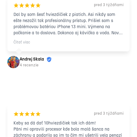
pred 3 týždňami
¡
¡
¡
¡
¡
Dal by som šesť hviezdičiek z piatich. Asi nikdy som 
ešte nezažil tak profesionálny prístup. Prišiel som s 
problémovou batériou iPhone 13 mini. Výmena na 
počkanie a to doslova. Dokonca aj kávička a voda. Nová 
originálna baterka za super cenu. Rozhodne odporúčam 
Čítať viac
👍. 😀
Andrej Skala
4 recenzie
pred 3 týždňami
¡
¡
¡
¡
¡
Keby sa dá dať 10hviezdičiek tak ich dám!

Páni mi opravili procesor kde bola malá šanca na 
záchranu a podarilo sa im to čím mi ušetrili vela penazí 