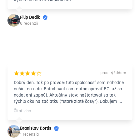
Filip Dedik
6 recenzií
pred týždňom
¡
¡
¡
¡
¢
Dobrý deň. Tak po pravde: túto spoločnosť som náhodne 
našiel na nete. Potreboval som nutne opraviť PC, už sa 
nedal ani zapnúť. Aktuálny stav: naštartoval sa tak 
rýchlo ako na začiatku (“staré zlaté časy”). Ďakujem 
Vám.
Čítať viac
Branislav Kortis
1 recenzia