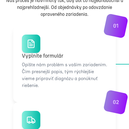
Náš proces je navrhnutý tak, aby bol čo najjednoduchší a
najprehľadnejší. Od objednávky po odovzdanie
opraveného zariadenia.
01
Vyplníte formulár
Opíšte nám problém s vaším zariadením.
Čím presnejší popis, tým rýchlejšie
vieme pripraviť diagnózu a ponúknuť
riešenie.
02