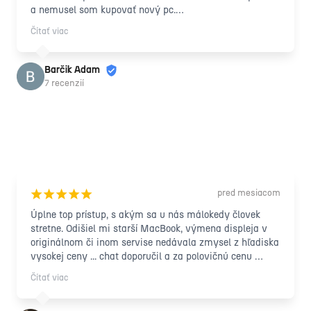
a nemusel som kupovať nový pc.

Zapožičali mi náhradný počítač na dobu kedy opravovali 
Čítať viac
ten môj a všetko prebiehalo profesionálne s ludským 
prístupom! Ďakujem vám ešte raz takto formou recenzie 
nech sa vám darí !
Barčik Adam
7 recenzií
pred mesiacom
¡
¡
¡
¡
¡
Úplne top prístup, s akým sa u nás málokedy človek 
stretne. Odišiel mi starší MacBook, výmena displeja v 
originálnom či inom servise nedávala zmysel z hľadiska 
vysokej ceny ... chat doporučil a za polovičnú cenu 
notebook zachránený na pár ďalších rokov, s úsmevom a 
Čítať viac
nevídanou ústretovosťou.