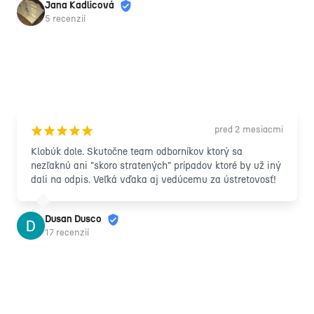
Jana Kadlicová
5 recenzií
pred 2 mesiacmi
¡
¡
¡
¡
¡
Klobúk dole. Skutočne team odborníkov ktorý sa 
nezľaknú ani "skoro stratených" prípadov ktoré by už iný 
dali na odpis. Veľká vďaka aj vedúcemu za ústretovosť!
Dusan Dusco
17 recenzií