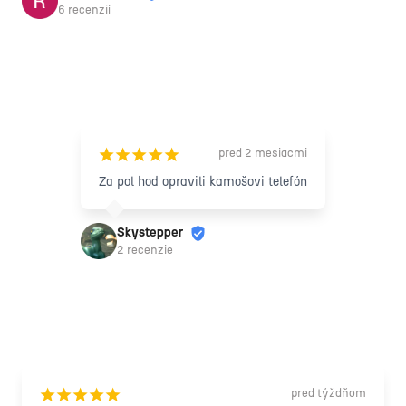
servisoval. Pomohli aj s dokumentáciou pre poisťovňu, 
6 recenzií
takže odporúčam 10/10.
pred 2 mesiacmi
¡
¡
¡
¡
¡
Za pol hod opravili kamošovi telefón
Skystepper
2 recenzie
pred týždňom
¡
¡
¡
¡
¡