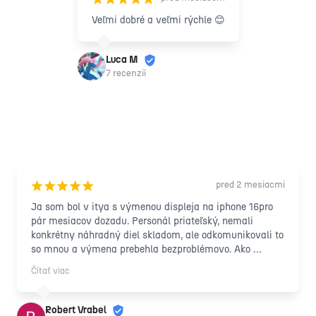
Veľmi dobré a veľmi rýchle 😊
Luca M
7 recenzií
pred 2 mesiacmi
¡
¡
¡
¡
¡
Ja som bol v itya s výmenou displeja na iphone 16pro 
pár mesiacov dozadu. Personál priateľský, nemali 
konkrétny náhradný diel skladom, ale odkomunikovali to 
so mnou a výmena prebehla bezproblémovo. Ako 
"bolestné" že to trvalo o deň viac skrz to, že spomínaný 
Čítať viac
náhradný diel nebol skladom som dostal ochranné sklo 
aj s nalepenim zdarma, čo bolo od nich pekné gesto. 
Nakoľko jeden deň hore dole , aj tak by som to u nich 
Robert Vrabel