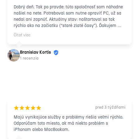
Dobrý deň. Tak po pravde: túto spoločnosť som náhodne 
našiel na nete. Potreboval som nutne opraviť PC, už sa 
nedal ani zapnúť. Aktuálny stav: naštartoval sa tak 
rýchlo ako na začiatku (“staré zlaté časy”). Ďakujem 
Vám.
Čítať viac
Branislav Kortis
1 recenzia
pred 3 týždňami
¡
¡
¡
¡
¡
Majú vynikajúce služby a problémy riešia veľmi rýchlo. 
Odporúčam toto miesto, ak má niekto problém s 
iPhonom alebo MacBookom.