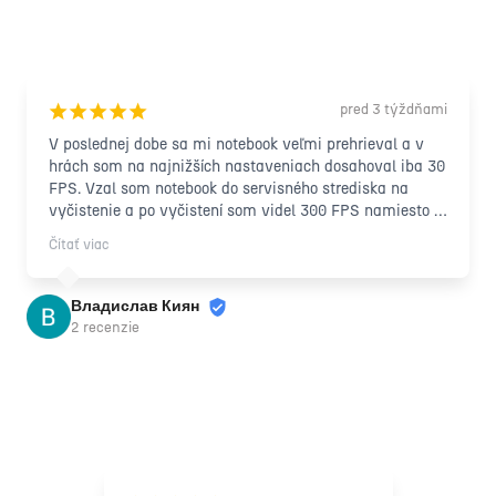
pred 3 týždňami
¡
¡
¡
¡
¡
V poslednej dobe sa mi notebook veľmi prehrieval a v 
hrách som na najnižších nastaveniach dosahoval iba 30 
FPS. Vzal som notebook do servisného strediska na 
vyčistenie a po vyčistení som videl 300 FPS namiesto 
30 FPS na rovnakých nastaveniach. Môžem teda 
Čítať viac
povedať, že kvalita ich práce prekonala všetky moje 
očakávania.

Chcel by som tiež spomenúť, že som cudzinec a mal 
Владислав Киян
som problém opísať problém servisnému personálu, ale 
2 recenzie
aj tak ma pochopili a odviedli najlepšiu možnú prácu. S 
výsledkom som veľmi spokojný.