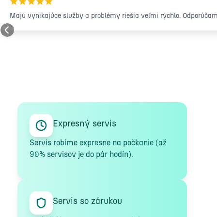
¡
¡
¡
¡
¡
V poslednej dobe sa mi notebook veľmi prehrieval a v hrách som na
vyčistení som videl 300 FPS namiesto 30 FPS na rovnakých nastave
Chcel by som tiež spomenúť, že som cudzinec a mal som problém op
veľmi spokojný.
Expresný servis
Servis robíme expresne na počkanie (až
90% servisov je do pár hodín).
Servis so zárukou