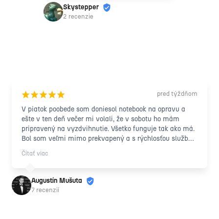
Skystepper
2 recenzie
pred týždňom
¡
¡
¡
¡
¡
V piatok poobede som doniesol notebook na opravu a 
ešte v ten deň večer mi volali, že v sobotu ho mám 
pripravený na vyzdvihnutie. Všetko funguje tak ako má. 
Bol som veľmi mimo prekvapený a s rýchlosťou služby 
a taktiež s príjemným, ľudským prístupom 
Čítať viac
zamestnancov. Vrelo odporúčam každému ďalej!
Augustín Mušuta
7 recenzií