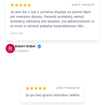
pred 2 mesiacmi
¡
¡
¡
¡
¡
Ja som bol v itya s výmenou displeja na iphone 16pro 
pár mesiacov dozadu. Personál priateľský, nemali 
konkrétny náhradný diel skladom, ale odkomunikovali to 
so mnou a výmena prebehla bezproblémovo. Ako 
"bolestné" že to trvalo o deň viac skrz to, že spomínaný 
Čítať viac
náhradný diel nebol skladom som dostal ochranné sklo 
aj s nalepenim zdarma, čo bolo od nich pekné gesto. 
Nakoľko jeden deň hore dole , aj tak by som to u nich 
Robert Vrabel
servisoval. Pomohli aj s dokumentáciou pre poisťovňu, 
6 recenzií
takže odporúčam 10/10.
pred 2 mesiacmi
¡
¡
¡
¡
¡
Za pol hod opravili kamošovi telefón