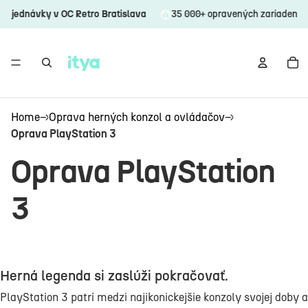
návky v OC Retro Bratislava
35 000+ opravených zariadení
Do
Home
→
Oprava herných konzol a ovládačov
→
Oprava PlayStation 3
Oprava PlayStation
3
Herná legenda si zaslúži pokračovať.
Otvoriť obrázok na celú obrazovku
PlayStation 3 patrí medzi najikonickejšie konzoly svojej doby 