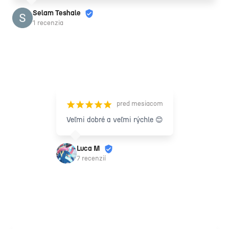
Selam Teshale
1 recenzia
pred mesiacom
¡
¡
¡
¡
¡
Veľmi dobré a veľmi rýchle 😊
Luca M
7 recenzií