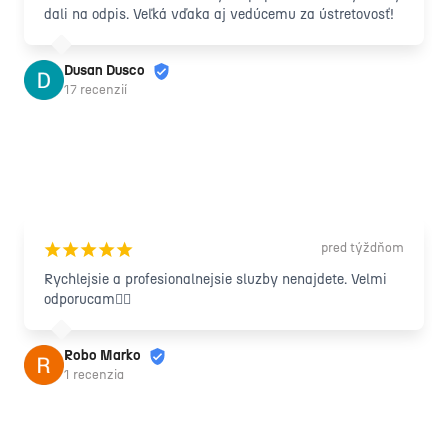
dali na odpis. Veľká vďaka aj vedúcemu za ústretovosť!
Dusan Dusco
17 recenzií
pred týždňom
¡
¡
¡
¡
¡
Rychlejsie a profesionalnejsie sluzby nenajdete. Velmi 
odporucam🙋‍♂️
Robo Marko
1 recenzia