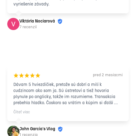
vyriešenie závady.
Viktória Nociarová
7 recenzií
pred 2 mesiacmi
¡
¡
¡
¡
¡
Dávam 5 hviezdičiek, pretože sú dobrí a milí k 
cudzincom ako som ja. Sú ústretoví a tiež hovoria 
plynule po anglicky, takže im rozumieme. Transakcia 
prebehla hladko. Čoskoro sa vrátim a kúpim si ďalší 
tovar ☺️ Ďakujem veľmi pekne!!! Môžem len povedať 
Čítať viac
„100% ODPORÚČAM“ tým, ktorí hľadajú lacný iPhone ☺️
🤗
John Garcia's Vlog
1 recenzia