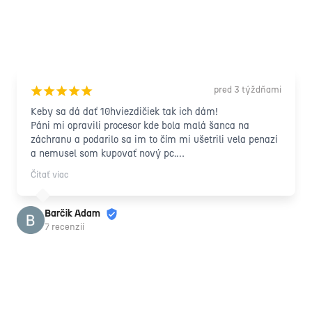
pred 3 týždňami
¡
¡
¡
¡
¡
Keby sa dá dať 10hviezdičiek tak ich dám!

Páni mi opravili procesor kde bola malá šanca na 
záchranu a podarilo sa im to čím mi ušetrili vela penazí 
a nemusel som kupovať nový pc.

Zapožičali mi náhradný počítač na dobu kedy opravovali 
Čítať viac
ten môj a všetko prebiehalo profesionálne s ludským 
prístupom! Ďakujem vám ešte raz takto formou recenzie 
nech sa vám darí !
Barčik Adam
7 recenzií