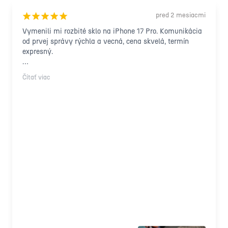
pred 2 mesiacmi
¡
¡
¡
¡
¡
Vymenili mi rozbité sklo na iPhone 17 Pro. Komunikácia 
od prvej správy rýchla a vecná, cena skvelá, termín 
expresný.

Samotná oprava prebehla presne podľa dohody, bez 
Čítať viac
prekvapení a navýšenia. Po dokončení sa mi sami ozvali 
a stručne vysvetlili čo bolo spravené aj s video a 
fotodokumentáciou. Telefón funguje bezchybne, sklo ako 
z výroby.

Profesionálny prístup, férové ceny, priateľská 
komunikácia. Odporúčam 🙏