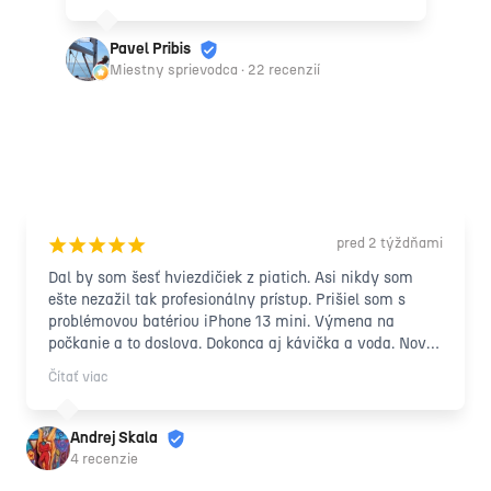
Pavel Pribis
Miestny sprievodca · 22 recenzií
pred 2 týždňami
¡
¡
¡
¡
¡
Dal by som šesť hviezdičiek z piatich. Asi nikdy som 
ešte nezažil tak profesionálny prístup. Prišiel som s 
problémovou batériou iPhone 13 mini. Výmena na 
počkanie a to doslova. Dokonca aj kávička a voda. Nová 
originálna baterka za super cenu. Rozhodne odporúčam 
Čítať viac
👍. 😀
Andrej Skala
4 recenzie