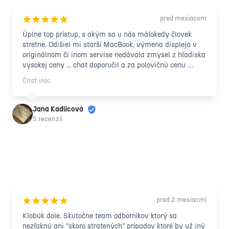
pred mesiacom
¡
¡
¡
¡
¡
Úplne top prístup, s akým sa u nás málokedy človek 
stretne. Odišiel mi starší MacBook, výmena displeja v 
originálnom či inom servise nedávala zmysel z hľadiska 
vysokej ceny ... chat doporučil a za polovičnú cenu 
notebook zachránený na pár ďalších rokov, s úsmevom a 
Čítať viac
nevídanou ústretovosťou.
Jana Kadlicová
5 recenzií
pred 2 mesiacmi
¡
¡
¡
¡
¡
Klobúk dole. Skutočne team odborníkov ktorý sa 
nezľaknú ani "skoro stratených" prípadov ktoré by už iný 