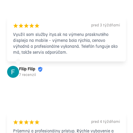
pred 3 týždňami
¡
¡
¡
¡
¡
Využil som služby itya.sk na výmenu prasknutého 
displeja na mobile - výmena bola rýchla, cenovo 
výhodná a profesionálne vykonaná. Telefón funguje ako 
má, takže servis odporúčam.
Filip Filip
7 recenzií
pred 4 týždňami
¡
¡
¡
¡
¡
Príjemný a profesionálny prístup. Rýchle vybavenie a 