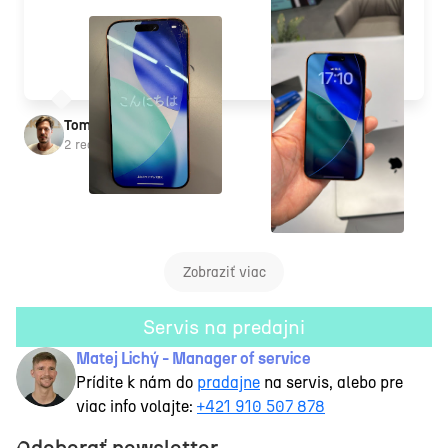
Tomáš Kršňák
2 recenzie
Zobraziť viac
Servis na predajni
Matej Lichý - Manager of service
Prídite k nám do
pradajne
na servis, alebo pre
viac info volajte:
+421 910 507 878