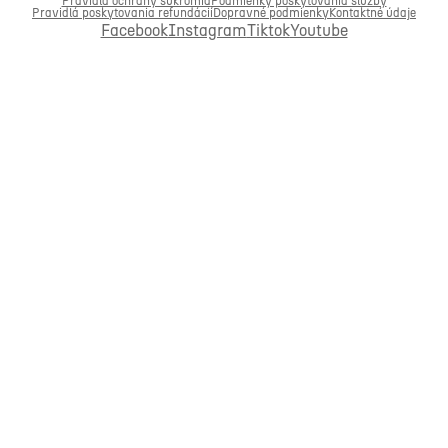
Pravidlá ochrany súkromia
Podmienky poskytovania služby
Pravidlá poskytovania refundácií
Dopravné podmienky
Kontaktné údaje
Facebook
Instagram
Tiktok
Youtube