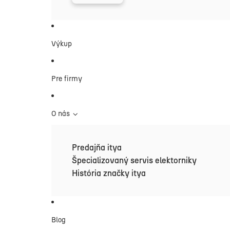
Výkup
Pre firmy
O nás
Predajňa itya
Špecializovaný servis elektorniky
História značky itya
Blog