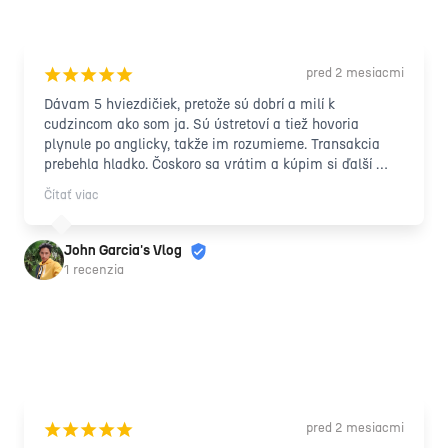
pred 2 mesiacmi
¡
¡
¡
¡
¡
Dávam 5 hviezdičiek, pretože sú dobrí a milí k 
cudzincom ako som ja. Sú ústretoví a tiež hovoria 
plynule po anglicky, takže im rozumieme. Transakcia 
prebehla hladko. Čoskoro sa vrátim a kúpim si ďalší 
tovar ☺️ Ďakujem veľmi pekne!!! Môžem len povedať 
Čítať viac
„100% ODPORÚČAM“ tým, ktorí hľadajú lacný iPhone ☺️
🤗
John Garcia's Vlog
1 recenzia
pred 2 mesiacmi
¡
¡
¡
¡
¡