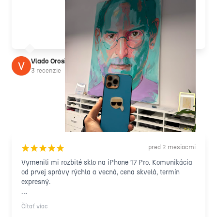
Vlado Orosi
3 recenzie
pred 2 mesiacmi
¡
¡
¡
¡
¡
Vymenili mi rozbité sklo na iPhone 17 Pro. Komunikácia 
od prvej správy rýchla a vecná, cena skvelá, termín 
expresný.

Samotná oprava prebehla presne podľa dohody, bez 
Čítať viac
prekvapení a navýšenia. Po dokončení sa mi sami ozvali 