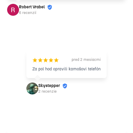
Nakoľko jeden deň hore dole , aj tak by som to u nich 
Robert Vrabel
servisoval. Pomohli aj s dokumentáciou pre poisťovňu, 
6 recenzií
takže odporúčam 10/10.
pred 2 mesiacmi
¡
¡
¡
¡
¡
Za pol hod opravili kamošovi telefón
Skystepper
2 recenzie