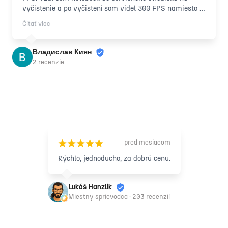
vyčistenie a po vyčistení som videl 300 FPS namiesto 
30 FPS na rovnakých nastaveniach. Môžem teda 
Čítať viac
povedať, že kvalita ich práce prekonala všetky moje 
očakávania.

Chcel by som tiež spomenúť, že som cudzinec a mal 
Владислав Киян
som problém opísať problém servisnému personálu, ale 
2 recenzie
aj tak ma pochopili a odviedli najlepšiu možnú prácu. S 
výsledkom som veľmi spokojný.
pred mesiacom
¡
¡
¡
¡
¡
Rýchlo, jednoducho, za dobrú cenu.
Lukáš Hanzlík
Miestny sprievodca · 203 recenzií