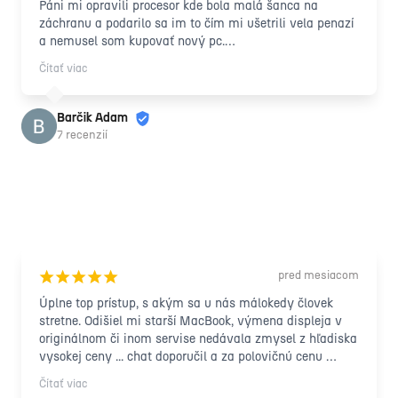
Páni mi opravili procesor kde bola malá šanca na 
záchranu a podarilo sa im to čím mi ušetrili vela penazí 
a nemusel som kupovať nový pc.

Zapožičali mi náhradný počítač na dobu kedy opravovali 
Čítať viac
ten môj a všetko prebiehalo profesionálne s ludským 
prístupom! Ďakujem vám ešte raz takto formou recenzie 
nech sa vám darí !
Barčik Adam
7 recenzií
pred mesiacom
¡
¡
¡
¡
¡
Úplne top prístup, s akým sa u nás málokedy človek 
stretne. Odišiel mi starší MacBook, výmena displeja v 
originálnom či inom servise nedávala zmysel z hľadiska 
vysokej ceny ... chat doporučil a za polovičnú cenu 
notebook zachránený na pár ďalších rokov, s úsmevom a 
Čítať viac
nevídanou ústretovosťou.