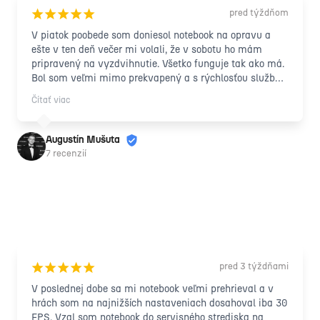
pred týždňom
¡
¡
¡
¡
¡
V piatok poobede som doniesol notebook na opravu a 
ešte v ten deň večer mi volali, že v sobotu ho mám 
pripravený na vyzdvihnutie. Všetko funguje tak ako má. 
Bol som veľmi mimo prekvapený a s rýchlosťou služby 
a taktiež s príjemným, ľudským prístupom 
Čítať viac
zamestnancov. Vrelo odporúčam každému ďalej!
Augustín Mušuta
7 recenzií
pred 3 týždňami
¡
¡
¡
¡
¡
V poslednej dobe sa mi notebook veľmi prehrieval a v 
hrách som na najnižších nastaveniach dosahoval iba 30 
FPS. Vzal som notebook do servisného strediska na 