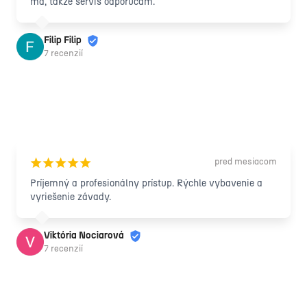
má, takže servis odporúčam.
Filip Filip
7 recenzií
pred mesiacom
¡
¡
¡
¡
¡
Príjemný a profesionálny prístup. Rýchle vybavenie a 
vyriešenie závady.
Viktória Nociarová
7 recenzií