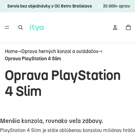
rvis bez objednávky v OC Retro Bratislava
35 000+ opravených za
Home
→
Oprava herných konzol a ovládačov
→
Oprava PlayStation 4 Slim
Oprava PlayStation
4 Slim
Menšia konzola, rovnako veľa zábavy.
Otvoriť obrázok na celú obrazovku
PlayStation 4 Slim je stále obľúbenou konzolou miliónov hráč