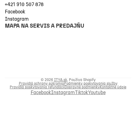
+421 910 507 878
Facebook
Instagram
MAPA NA SERVIS A PREDAJŇU
© 2026
ITYA.sk
, Používa Shopify
Pravidlá ochrany súkromia
Podmienky poskytovania služby
Pravidlá poskytovania refundácií
Dopravné podmienky
Kontaktné údaje
Facebook
Instagram
Tiktok
Youtube