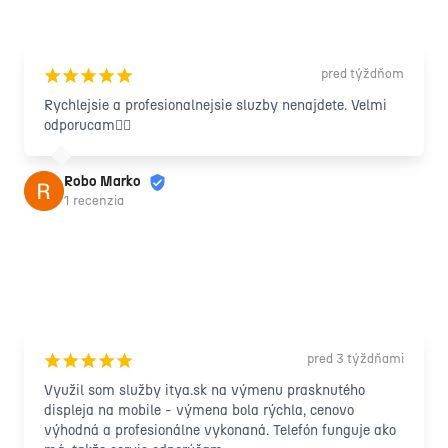
pred týždňom
¡
¡
¡
¡
¡
Rychlejsie a profesionalnejsie sluzby nenajdete. Velmi 
odporucam🙋‍♂️
Robo Marko
1 recenzia
pred 3 týždňami
¡
¡
¡
¡
¡
Využil som služby itya.sk na výmenu prasknutého 
displeja na mobile - výmena bola rýchla, cenovo 
výhodná a profesionálne vykonaná. Telefón funguje ako 