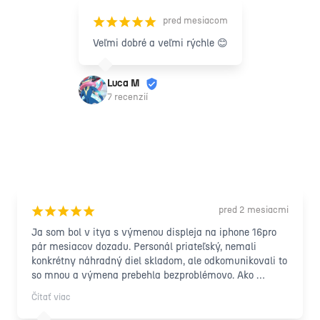
pred mesiacom
¡
¡
¡
¡
¡
Veľmi dobré a veľmi rýchle 😊
Luca M
7 recenzií
pred 2 mesiacmi
¡
¡
¡
¡
¡
Ja som bol v itya s výmenou displeja na iphone 16pro 
pár mesiacov dozadu. Personál priateľský, nemali 
konkrétny náhradný diel skladom, ale odkomunikovali to 
so mnou a výmena prebehla bezproblémovo. Ako 
"bolestné" že to trvalo o deň viac skrz to, že spomínaný 
Čítať viac
náhradný diel nebol skladom som dostal ochranné sklo 
aj s nalepenim zdarma, čo bolo od nich pekné gesto. 