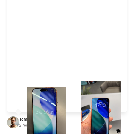
a stručne vysvetlili čo bolo spravené aj s video a 
fotodokumentáciou. Telefón funguje bezchybne, sklo ako 
z výroby.

Profesionálny prístup, férové ceny, priateľská 
komunikácia. Odporúčam 🙏
Tomáš Kršňák
2 recenzie