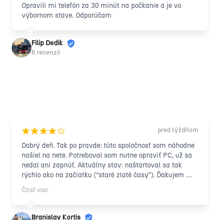
Opravili mi telefón za 30 minút na počkanie a je vo 
výbornom stave. Odporúčam
Filip Dedik
6 recenzií
pred týždňom
¡
¡
¡
¡
¢
Dobrý deň. Tak po pravde: túto spoločnosť som náhodne 
našiel na nete. Potreboval som nutne opraviť PC, už sa 
nedal ani zapnúť. Aktuálny stav: naštartoval sa tak 
rýchlo ako na začiatku (“staré zlaté časy”). Ďakujem 
Vám.
Čítať viac
Branislav Kortis