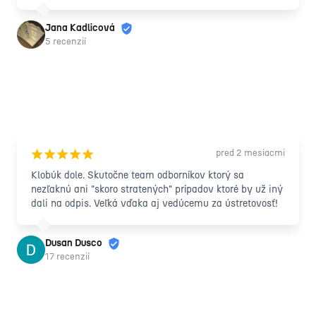
Jana Kadlicová
5 recenzií
pred 2 mesiacmi
¡
¡
¡
¡
¡
Klobúk dole. Skutočne team odborníkov ktorý sa 
nezľaknú ani "skoro stratených" prípadov ktoré by už iný 
dali na odpis. Veľká vďaka aj vedúcemu za ústretovosť!
Dusan Dusco
17 recenzií