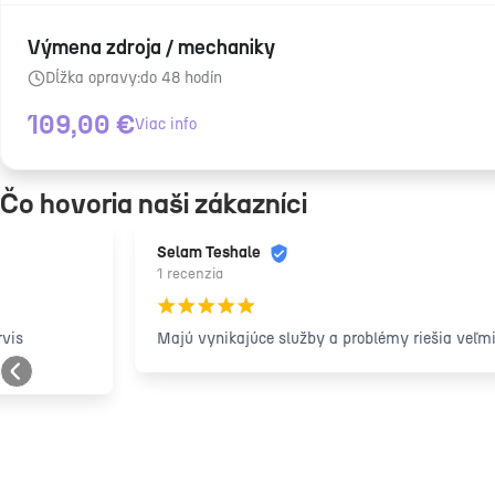
Výmena zdroja / mechaniky
Dĺžka opravy:
do 48 hodín
109,00
€
Viac info
Čo hovoria naši zákazníci
Selam Teshale
1 recenzia
¡
¡
¡
¡
¡
Majú vynikajúce služby a problémy riešia veľmi rýchlo. Odporúča