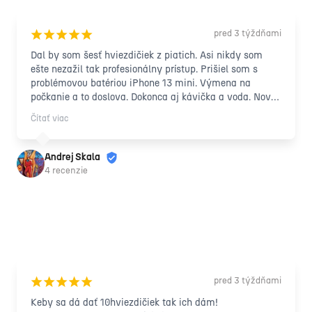
pred 3 týždňami
¡
¡
¡
¡
¡
Dal by som šesť hviezdičiek z piatich. Asi nikdy som 
ešte nezažil tak profesionálny prístup. Prišiel som s 
problémovou batériou iPhone 13 mini. Výmena na 
počkanie a to doslova. Dokonca aj kávička a voda. Nová 
originálna baterka za super cenu. Rozhodne odporúčam 
Čítať viac
👍. 😀
Andrej Skala
4 recenzie
pred 3 týždňami
¡
¡
¡
¡
¡
Keby sa dá dať 10hviezdičiek tak ich dám!
