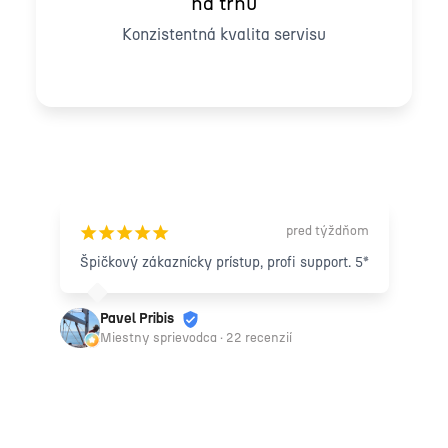
na trhu
Konzistentná kvalita servisu
Čo hovoria naši zákazníci
pred týždňom
¡
¡
¡
¡
¡
Špičkový zákaznícky prístup, profi support. 5*
Pavel Pribis
Miestny sprievodca · 22 recenzií