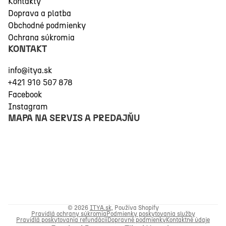
Kontakty
Doprava a platba
Obchodné podmienky
Ochrana súkromia
KONTAKT
info@itya.sk
+421 910 507 878
Facebook
Instagram
MAPA NA SERVIS A PREDAJŇU
© 2026
ITYA.sk
, Používa Shopify
Pravidlá ochrany súkromia
Podmienky poskytovania služby
Pravidlá poskytovania refundácií
Dopravné podmienky
Kontaktné údaje