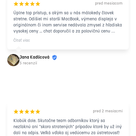
pred mesiacom
¡
¡
¡
¡
¡
Úplne top prístup, s akým sa u nás málokedy človek 
stretne. Odišiel mi starší MacBook, výmena displeja v 
originálnom či inom servise nedávala zmysel z hľadiska 
vysokej ceny ... chat doporučil a za polovičnú cenu 
notebook zachránený na pár ďalších rokov, s úsmevom a 
Čítať viac
nevídanou ústretovosťou.
Jana Kadlicová
5 recenzií
pred 2 mesiacmi
¡
¡
¡
¡
¡
Klobúk dole. Skutočne team odborníkov ktorý sa 
nezľaknú ani "skoro stratených" prípadov ktoré by už iný 
dali na odpis. Veľká vďaka aj vedúcemu za ústretovosť!