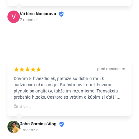
Viktória Nociarová
7 recenzií
pred mesiacom
¡
¡
¡
¡
¡
Dávam 5 hviezdičiek, pretože sú dobrí a milí k 
cudzincom ako som ja. Sú ústretoví a tiež hovoria 
plynule po anglicky, takže im rozumieme. Transakcia 
prebehla hladko. Čoskoro sa vrátim a kúpim si ďalší 
tovar ☺️ Ďakujem veľmi pekne!!! Môžem len povedať 
Čítať viac
„100% ODPORÚČAM“ tým, ktorí hľadajú lacný iPhone ☺️
🤗
John Garcia's Vlog
1 recenzia