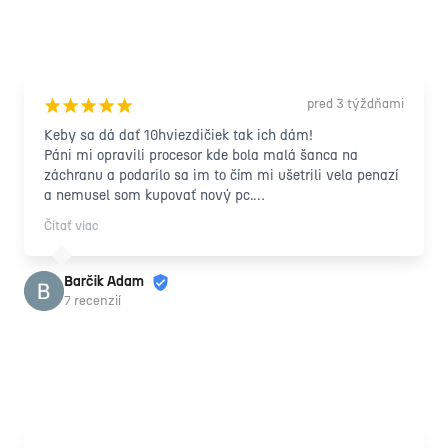
pred 3 týždňami
¡
¡
¡
¡
¡
Keby sa dá dať 10hviezdičiek tak ich dám!

Páni mi opravili procesor kde bola malá šanca na 
záchranu a podarilo sa im to čím mi ušetrili vela penazí 
a nemusel som kupovať nový pc.

Zapožičali mi náhradný počítač na dobu kedy opravovali 
Čítať viac
ten môj a všetko prebiehalo profesionálne s ludským 
prístupom! Ďakujem vám ešte raz takto formou recenzie 
nech sa vám darí !
Barčik Adam
7 recenzií