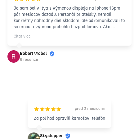
Ja som bol v itya s výmenou displeja na iphone 16pro 
pár mesiacov dozadu. Personál priateľský, nemali 
konkrétny náhradný diel skladom, ale odkomunikovali to 
so mnou a výmena prebehla bezproblémovo. Ako 
"bolestné" že to trvalo o deň viac skrz to, že spomínaný 
Čítať viac
náhradný diel nebol skladom som dostal ochranné sklo 
aj s nalepenim zdarma, čo bolo od nich pekné gesto. 
Nakoľko jeden deň hore dole , aj tak by som to u nich 
Robert Vrabel
servisoval. Pomohli aj s dokumentáciou pre poisťovňu, 
6 recenzií
takže odporúčam 10/10.
pred 2 mesiacmi
¡
¡
¡
¡
¡
Za pol hod opravili kamošovi telefón
Skystepper