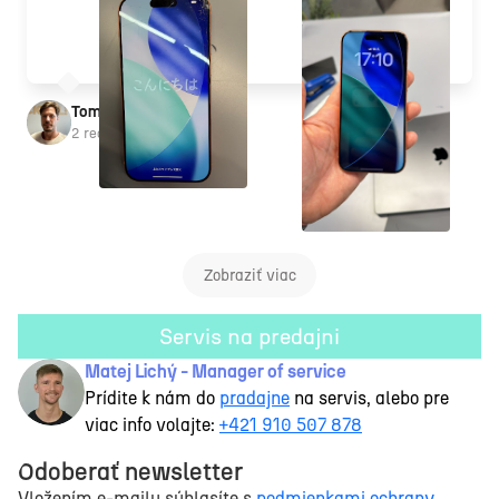
Tomáš Kršňák
2 recenzie
Zobraziť viac
Servis na predajni
Matej Lichý - Manager of service
Prídite k nám do
pradajne
na servis, alebo pre
viac info volajte:
+421 910 507 878
Odoberať newsletter
Vložením e-mailu súhlasíte s
podmienkami ochrany