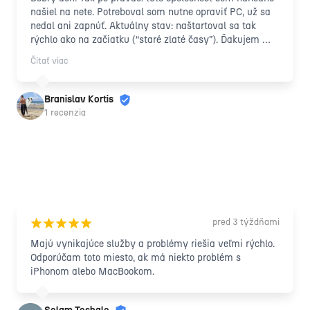
našiel na nete. Potreboval som nutne opraviť PC, už sa 
nedal ani zapnúť. Aktuálny stav: naštartoval sa tak 
rýchlo ako na začiatku (“staré zlaté časy”). Ďakujem 
Vám.
Čítať viac
Branislav Kortis
1 recenzia
pred 3 týždňami
¡
¡
¡
¡
¡
Majú vynikajúce služby a problémy riešia veľmi rýchlo. 
Odporúčam toto miesto, ak má niekto problém s 
iPhonom alebo MacBookom.