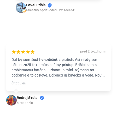
Pavel Pribis
Miestny sprievodca · 22 recenzií
pred 2 týždňami
¡
¡
¡
¡
¡
Dal by som šesť hviezdičiek z piatich. Asi nikdy som 
ešte nezažil tak profesionálny prístup. Prišiel som s 
problémovou batériou iPhone 13 mini. Výmena na 
počkanie a to doslova. Dokonca aj kávička a voda. Nová 
originálna baterka za super cenu. Rozhodne odporúčam 
Čítať viac
👍. 😀
Andrej Skala
4 recenzie