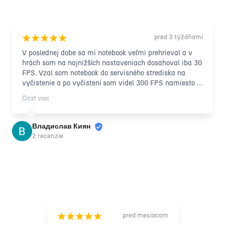
pred 3 týždňami
¡
¡
¡
¡
¡
V poslednej dobe sa mi notebook veľmi prehrieval a v 
hrách som na najnižších nastaveniach dosahoval iba 30 
FPS. Vzal som notebook do servisného strediska na 
vyčistenie a po vyčistení som videl 300 FPS namiesto 
30 FPS na rovnakých nastaveniach. Môžem teda 
Čítať viac
povedať, že kvalita ich práce prekonala všetky moje 
očakávania.

Chcel by som tiež spomenúť, že som cudzinec a mal 
Владислав Киян
som problém opísať problém servisnému personálu, ale 
2 recenzie
aj tak ma pochopili a odviedli najlepšiu možnú prácu. S 
výsledkom som veľmi spokojný.
pred mesiacom
¡
¡
¡
¡
¡