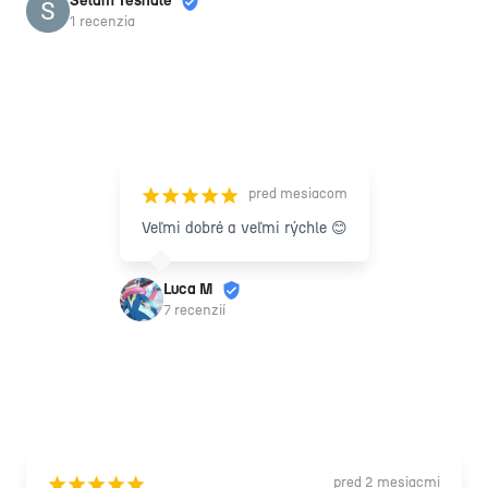
Selam Teshale
1 recenzia
pred mesiacom
¡
¡
¡
¡
¡
Veľmi dobré a veľmi rýchle 😊
Luca M
7 recenzií
pred 2 mesiacmi
¡
¡
¡
¡
¡