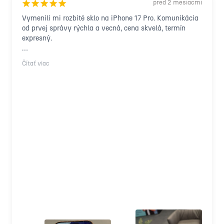
pred 2 mesiacmi
¡
¡
¡
¡
¡
Vymenili mi rozbité sklo na iPhone 17 Pro. Komunikácia 
od prvej správy rýchla a vecná, cena skvelá, termín 
expresný.

Samotná oprava prebehla presne podľa dohody, bez 
Čítať viac
prekvapení a navýšenia. Po dokončení sa mi sami ozvali 
a stručne vysvetlili čo bolo spravené aj s video a 
fotodokumentáciou. Telefón funguje bezchybne, sklo ako 
z výroby.

Profesionálny prístup, férové ceny, priateľská 
komunikácia. Odporúčam 🙏