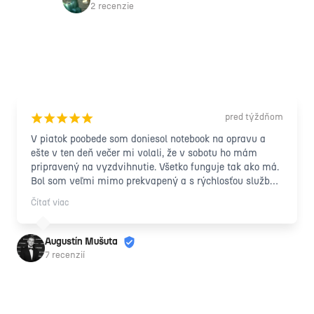
2 recenzie
pred týždňom
¡
¡
¡
¡
¡
V piatok poobede som doniesol notebook na opravu a 
ešte v ten deň večer mi volali, že v sobotu ho mám 
pripravený na vyzdvihnutie. Všetko funguje tak ako má. 
Bol som veľmi mimo prekvapený a s rýchlosťou služby 
a taktiež s príjemným, ľudským prístupom 
Čítať viac
zamestnancov. Vrelo odporúčam každému ďalej!
Augustín Mušuta
7 recenzií