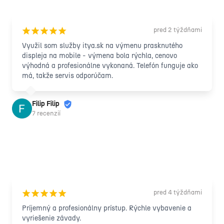
pred 2 týždňami
¡
¡
¡
¡
¡
Využil som služby itya.sk na výmenu prasknutého 
displeja na mobile - výmena bola rýchla, cenovo 
výhodná a profesionálne vykonaná. Telefón funguje ako 
má, takže servis odporúčam.
Filip Filip
7 recenzií
pred 4 týždňami
¡
¡
¡
¡
¡
Príjemný a profesionálny prístup. Rýchle vybavenie a 
vyriešenie závady.