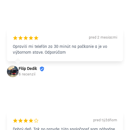
pred 2 mesiacmi
¡
¡
¡
¡
¡
Opravili mi telefón za 30 minút na počkanie a je vo 
výbornom stave. Odporúčam
Filip Dedik
6 recenzií
pred týždňom
¡
¡
¡
¡
¢
Dobrý deň. Tak po pravde: túto spoločnosť som náhodne 