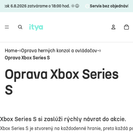
8.2026 zatvárame o 18:00 hod. 🌞😅
Servis bez objednávky v OC Ret
Home
→
Oprava herných konzol a ovládačov
→
Oprava Xbox Series S
Oprava Xbox Series
S
Xbox Series S si zaslúži rýchly návrat do akcie.
Otvoriť obrázok na celú obrazovku
Xbox Series S je stvorený na každodenné hranie, preto každá